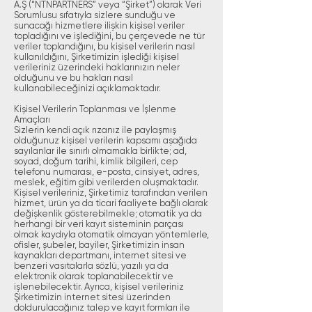
A.Ş (“NTNPARTNERS” veya “Şirket”) olarak Veri
Sorumlusu sıfatıyla sizlere sunduğu ve
sunacağı hizmetlere ilişkin kişisel veriler
topladığını ve işlediğini, bu çerçevede ne tür
veriler toplandığını, bu kişisel verilerin nasıl
kullanıldığını, Şirketimizin işlediği kişisel
verileriniz üzerindeki haklarınızın neler
olduğunu ve bu hakları nasıl
kullanabileceğinizi açıklamaktadır.
Kişisel Verilerin Toplanması ve İşlenme
Amaçları
Sizlerin kendi açık rızanız ile paylaşmış
olduğunuz kişisel verilerin kapsamı aşağıda
sayılanlar ile sınırlı olmamakla birlikte; ad,
soyad, doğum tarihi, kimlik bilgileri, cep
telefonu numarası, e-posta, cinsiyet, adres,
meslek, eğitim gibi verilerden oluşmaktadır.
Kişisel verileriniz, Şirketimiz tarafından verilen
hizmet, ürün ya da ticari faaliyete bağlı olarak
değişkenlik gösterebilmekle; otomatik ya da
herhangi bir veri kayıt sisteminin parçası
olmak kaydıyla otomatik olmayan yöntemlerle,
ofisler, şubeler, bayiler, Şirketimizin insan
kaynakları departmanı, internet sitesi ve
benzeri vasıtalarla sözlü, yazılı ya da
elektronik olarak toplanabilecektir ve
işlenebilecektir. Ayrıca, kişisel verileriniz
Şirketimizin internet sitesi üzerinden
doldurulacağınız talep ve kayıt formları ile