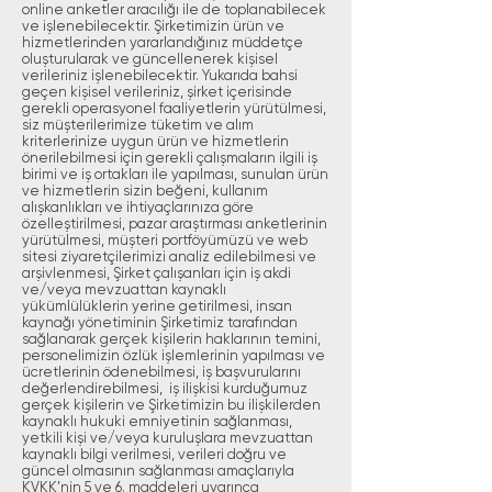
online anketler aracılığı ile de toplanabilecek
ve işlenebilecektir. Şirketimizin ürün ve
hizmetlerinden yararlandığınız müddetçe
oluşturularak ve güncellenerek kişisel
verileriniz işlenebilecektir. Yukarıda bahsi
geçen kişisel verileriniz, şirket içerisinde
gerekli operasyonel faaliyetlerin yürütülmesi,
siz müşterilerimize tüketim ve alım
kriterlerinize uygun ürün ve hizmetlerin
önerilebilmesi için gerekli çalışmaların ilgili iş
birimi ve iş ortakları ile yapılması, sunulan ürün
ve hizmetlerin sizin beğeni, kullanım
alışkanlıkları ve ihtiyaçlarınıza göre
özelleştirilmesi, pazar araştırması anketlerinin
yürütülmesi, müşteri portföyümüzü ve web
sitesi ziyaretçilerimizi analiz edilebilmesi ve
arşivlenmesi, Şirket çalışanları için iş akdi
ve/veya mevzuattan kaynaklı
yükümlülüklerin yerine getirilmesi, insan
kaynağı yönetiminin Şirketimiz tarafından
sağlanarak gerçek kişilerin haklarının temini,
personelimizin özlük işlemlerinin yapılması ve
ücretlerinin ödenebilmesi, iş başvurularını
değerlendirebilmesi, iş ilişkisi kurduğumuz
gerçek kişilerin ve Şirketimizin bu ilişkilerden
kaynaklı hukuki emniyetinin sağlanması,
yetkili kişi ve/veya kuruluşlara mevzuattan
kaynaklı bilgi verilmesi, verileri doğru ve
güncel olmasının sağlanması amaçlarıyla
KVKK’nin 5 ve 6. maddeleri uyarınca