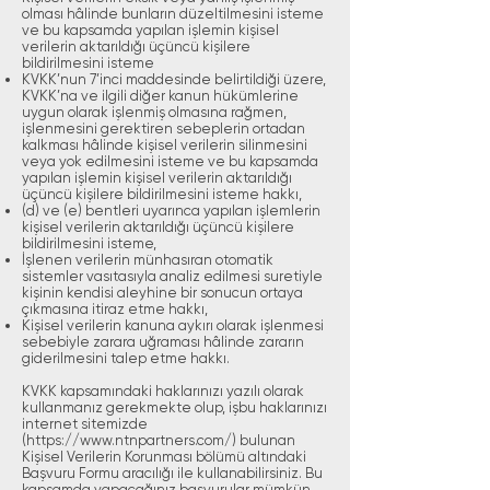
olması hâlinde bunların düzeltilmesini isteme
ve bu kapsamda yapılan işlemin kişisel
verilerin aktarıldığı üçüncü kişilere
bildirilmesini isteme
KVKK’nun 7’inci maddesinde belirtildiği üzere,
KVKK’na ve ilgili diğer kanun hükümlerine
uygun olarak işlenmiş olmasına rağmen,
işlenmesini gerektiren sebeplerin ortadan
kalkması hâlinde kişisel verilerin silinmesini
veya yok edilmesini isteme ve bu kapsamda
yapılan işlemin kişisel verilerin aktarıldığı
üçüncü kişilere bildirilmesini isteme hakkı,
(d) ve (e) bentleri uyarınca yapılan işlemlerin
kişisel verilerin aktarıldığı üçüncü kişilere
bildirilmesini isteme,
İşlenen verilerin münhasıran otomatik
sistemler vasıtasıyla analiz edilmesi suretiyle
kişinin kendisi aleyhine bir sonucun ortaya
çıkmasına itiraz etme hakkı,
Kişisel verilerin kanuna aykırı olarak işlenmesi
sebebiyle zarara uğraması hâlinde zararın
giderilmesini talep etme hakkı.
KVKK kapsamındaki haklarınızı yazılı olarak
kullanmanız gerekmekte olup, işbu haklarınızı
internet sitemizde
(
https://www.ntnpartners.com/)
bulunan
Kişisel Verilerin Korunması bölümü altındaki
Başvuru Formu aracılığı ile kullanabilirsiniz. Bu
kapsamda yapacağınız başvurular mümkün