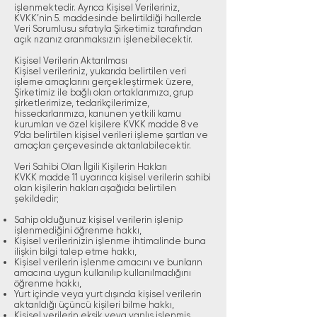
işlenmektedir. Ayrıca Kişisel Verileriniz,
KVKK’nin 5. maddesinde belirtildiği hallerde
Veri Sorumlusu sıfatıyla Şirketimiz tarafından
açık rızanız aranmaksızın işlenebilecektir.
Kişisel Verilerin Aktarılması
Kişisel verileriniz, yukarıda belirtilen veri
işleme amaçlarını gerçekleştirmek üzere,
Şirketimiz ile bağlı olan ortaklarımıza, grup
şirketlerimize, tedarikçilerimize,
hissedarlarımıza, kanunen yetkili kamu
kurumları ve özel kişilere KVKK madde 8 ve
9’da belirtilen kişisel verileri işleme şartları ve
amaçları çerçevesinde aktarılabilecektir.
Veri Sahibi Olan İlgili Kişilerin Hakları
KVKK madde 11 uyarınca kişisel verilerin sahibi
olan kişilerin hakları aşağıda belirtilen
şekildedir;
Sahip olduğunuz kişisel verilerin işlenip
işlenmediğini öğrenme hakkı,
Kişisel verilerinizin işlenme ihtimalinde buna
ilişkin bilgi talep etme hakkı,
Kişisel verilerin işlenme amacını ve bunların
amacına uygun kullanılıp kullanılmadığını
öğrenme hakkı,
Yurt içinde veya yurt dışında kişisel verilerin
aktarıldığı üçüncü kişileri bilme hakkı,
Kişisel verilerin eksik veya yanlış işlenmiş