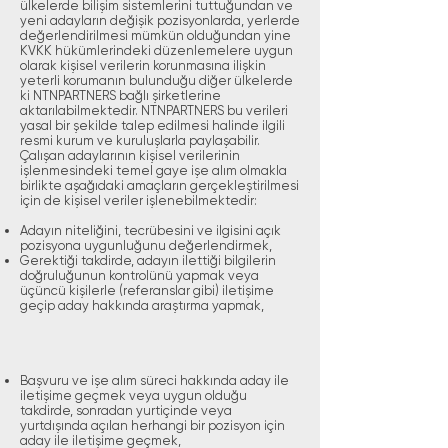
ülkelerde bilişim sistemlerini tuttuğundan ve
yeni adayların değişik pozisyonlarda, yerlerde
değerlendirilmesi mümkün olduğundan yine
KVKK hükümlerindeki düzenlemelere uygun
olarak kişisel verilerin korunmasına ilişkin
yeterli korumanın bulunduğu diğer ülkelerde
ki NTNPARTNERS bağlı şirketlerine
aktarılabilmektedir. NTNPARTNERS bu verileri
yasal bir şekilde talep edilmesi halinde ilgili
resmi kurum ve kuruluşlarla paylaşabilir.
Çalışan adaylarının kişisel verilerinin
işlenmesindeki temel gaye işe alım olmakla
birlikte aşağıdaki amaçların gerçekleştirilmesi
için de kişisel veriler işlenebilmektedir:
Adayın niteliğini, tecrübesini ve ilgisini açık
pozisyona uygunluğunu değerlendirmek,
Gerektiği takdirde, adayın ilettiği bilgilerin
doğruluğunun kontrolünü yapmak veya
üçüncü kişilerle (referanslar gibi) iletişime
geçip aday hakkında araştırma yapmak,
Başvuru ve işe alım süreci hakkında aday ile
iletişime geçmek veya uygun olduğu
takdirde, sonradan yurtiçinde veya
yurtdışında açılan herhangi bir pozisyon için
aday ile iletişime geçmek,