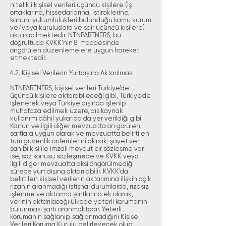
nitelikli kişisel verileri üçüncü kişilere (İş
ortaklarına, hissedarlarına, iştiraklerine,
kanuni yükümlülükleri bulunduğu kamu kurum
ve/veya kuruluşlara ve sair üçüncü kişilere)
aktarabilmektedir. NTNPARTNERS, bu
doğrultuda KVKK’nin 8. maddesinde
öngörülen düzenlemelere uygun hareket
etmektedir.
4.2. Kişisel Verilerin Yurtdışına Aktarılması
NTNPARTNERS, kişisel verileri Türkiye’de
üçüncü kişilere aktarabileceği gibi, Türkiye’de
işlenerek veya Türkiye dışında işlenip
muhafaza edilmek üzere, dış kaynak
kullanımı dâhil yukarıda da yer verildiği gibi
Kanun ve ilgili diğer mevzuatta ön görülen
şartlara uygun olarak ve mevzuatta belirtilen
tüm güvenlik önlemlerini alarak; şayet veri
sahibi kişi ile imzalı mevcut bir sözleşme var
ise, söz konusu sözleşmede ve KVKK veya
ilgili diğer mevzuatta aksi öngörülmediği
sürece yurt dışına aktarılabilir. KVKK’da
belirtilen kişisel verilerin aktarımına ilişkin açık
rızanın aranmadığı istisnai durumlarda, rızasız
işlenme ve aktarma şartlarına ek olarak,
verinin aktarılacağı ülkede yeterli korumanın
bulunması şartı aranmaktadır. Yeterli
korumanın sağlanıp, sağlanmadığını Kişisel
Verileri Koruma Kurulu belirleyecek olup;