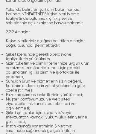
kanunlarda öngörülmüş olması.
Yukarıda belirtilen şartların bulunmaması
halinde, NTNPARTNERS kişisel veri işleme
faaliyetinde bulunmak için kişisel veri
sahiplerinin açık rızalarına başvurmaktadır.
2.2.2 Amaçlar
Kişisel verileriniz aşağıda belirtilen amaçlar
doğrultusunda işlenmektedir:
Şirket içerisinde gerekli operasyonel
faaliyetlerin yürütülmesi,
Sizin tüketim ve alım kriterlerinize uygun ürün
ve hizmetlerin önerilebilmesi için gerekli
çalışmaların ilgili iş birimi ve iş ortakları ile
yapılması,
Sunulan ürün ve hizmetlerin sizin beğeni,
kullanım alışkanlıkları ve ihtiyaçlarınıza göre
özelleştirilmesi
Pazar araştırması anketlerinin yürütülmesi;
Müşteri portföyümüzü ve web sitesi
ziyaretçilerimizi analiz edilebilmesi ve
arşivlenmesi;
Şirket çalışanları için iş akdi ve/veya
mevzuattan kaynaklı yükümlülüklerin yerine
getirilmesi,
İnsan kaynağı yönetiminin Şirketimiz
tarafından sağlanarak gerçek kişilerin