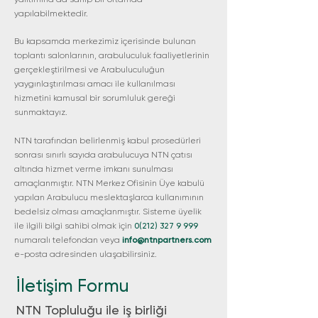
yapılabilmektedir.
Bu kapsamda merkezimiz içerisinde bulunan
toplantı salonlarının, arabuluculuk faaliyetlerinin
gerçekleştirilmesi ve Arabuluculuğun
yaygınlaştırılması amacı ile kullanılması
hizmetini kamusal bir sorumluluk gereği
sunmaktayız.
NTN tarafından belirlenmiş kabul prosedürleri
sonrası sınırlı sayıda arabulucuya NTN çatısı
altında hizmet verme imkanı sunulması
amaçlanmıştır.
NTN Merkez Ofisinin Üye kabulü
yapılan Arabulucu meslektaşlarca kullanımının
bedelsiz olması amaçlanmıştır. Sisteme üyelik
ile ilgili bilgi sahibi olmak için
0(212) 327 9 999
numaralı telefondan veya
info@ntnpartners.com
e-posta adresinden ulaşabilirsiniz.
İletişim Formu
NTN Topluluğu ile iş birliği