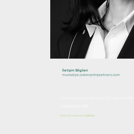
İletişim Bilgileri
muradiye.aslan@ntnpartners.com
NTN Arabuluculuk Hizmetleri A.Ş Copyright 2019 A
Aydınlatma Metni
|
KVKK
Design & Development by
digitalfabrika