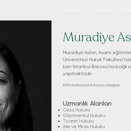
Hakkımızda
Arabuluculuk
Ekibi
Muradiye As
Muradiye Aslan, lisans eğitimin
Üniversitesi Hukuk Fakültesi’n
beri İstanbul Barosu’na bağlı o
yapmaktadır.
NTN Arabuluculuk Kurucu ortağıdır.
Uzmanlık Alanları
Ceza Hukuku
Gayrimenkul Hukuku,
Ticaret Hukuku
Aile ve Miras Hukuku