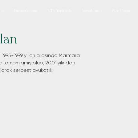
miz
Hizmetlerimiz
NTN Topluluğu
Yayınlarımız
Bize Ulaşın
lan
i 1995-1999 yılları arasında Marmara
de tamamlamış olup, 2001 yılından
larak serbest avukatlık