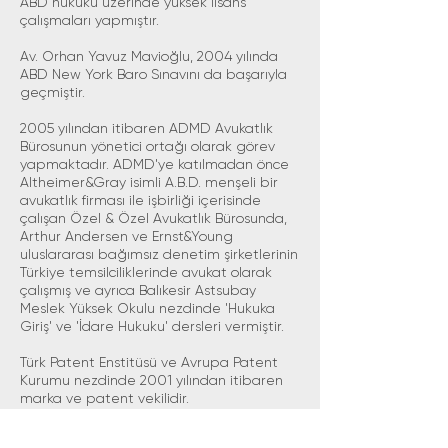
ABD hukuku üzerinde yüksek lisans
çalışmaları yapmıştır.
Av. Orhan Yavuz Mavioğlu, 2004 yılında
ABD New York Baro Sınavını da başarıyla
geçmiştir.
2005 yılından itibaren ADMD Avukatlık
Bürosunun yönetici ortağı olarak görev
yapmaktadır. ADMD'ye katılmadan önce
Altheimer&Gray isimli A.B.D. menşeli bir
avukatlık firması ile işbirliği içerisinde
çalışan Özel & Özel Avukatlık Bürosunda,
Arthur Andersen ve Ernst&Young
uluslararası bağımsız denetim şirketlerinin
Türkiye temsilciliklerinde avukat olarak
çalışmış ve ayrıca Balıkesir Astsubay
Meslek Yüksek Okulu nezdinde 'Hukuka
Giriş' ve 'İdare Hukuku' dersleri vermiştir.
Türk Patent Enstitüsü ve Avrupa Patent
Kurumu nezdinde 2001 yılından itibaren
marka ve patent vekilidir.
NTN Arabuluculuk Kurucu ortağı olup, Dış