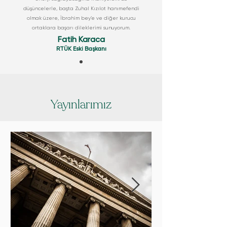
düşüncelerle, başta Zuhal Kızılot hanımefendi
olmak üzere, İbrahim bey’e ve diğer kurucu
ortaklara başarı dileklerimi sunuyorum.
Fatih Karaca
RTÜK Eski Başkanı
Yayınlarımız