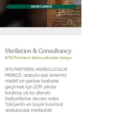
HİZMETLERİMİZ
Mediation & Consultancy
NTN Partners'i daha yakından tanıyın
NTN PARTNERS ARABULUCULUK
MERKEZİ, arabuluculuk sistemini
nitelikli bir şekilde faaliyete
geçirmek için 2019 yılında
kurulmuş ve bu alanda
faaliyetlerine devam eden
Türkiye'nin en büyük kurumsal
arabuluculuk merkezidir.