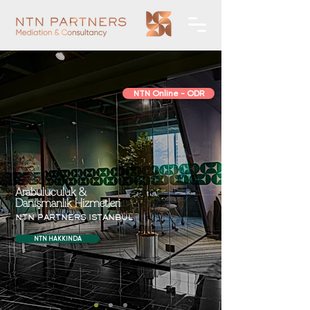
NTN Online - ODR
Arabuluculuk &
Danışmanlık Hizmetleri
NTN PARTNERS ISTANBUL
NTN HAKKINDA