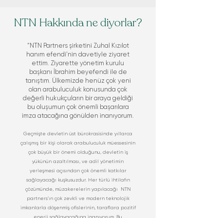
NTN Hakkında ne diyorlar?
“NTN Partners şirketini Zuhal Kızılot
hanım efendi’nin davetiyle ziyaret
ettim. Ziyarette yönetim kurulu
başkanı İbrahim beyefendi ile de
tanıştım. Ülkemizde henüz çok yeni
olan arabuluculuk konusunda çok
değerli hukukçuların bir araya geldiği
bu oluşumun çok önemli başarılara
imza atacağına gönülden inanıyorum.
Geçmişte devletin üst bürokrasisinde yıllarca
çalışmış bir kişi olarak arabuluculuk müessesinin
çok büyük bir önemi olduğunu, devletin iş
yükünün azaltılması, ve adil yönetimin
yerleşmesi açısından çok önemli katkılar
sağlayacağı kuşkusuzdur. Her türlü ihtilafın
çözümünde, müzakerelerin yapılacağı NTN
partners’ın çok zevkli ve modern teknolojik
imkanlarla döşenmiş ofislerinin, taraflara pozitif
enerji sağlayacağına inanıyorum. Bu