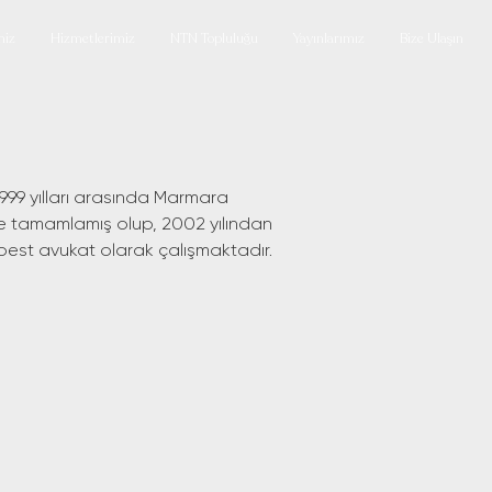
miz
Hizmetlerimiz
NTN Topluluğu
Yayınlarımız
Bize Ulaşın
1999 yılları arasında Marmara
de tamamlamış olup, 2002 yılından
best avukat olarak çalışmaktadır.