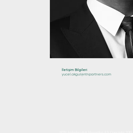
İletişim Bilgileri
yucel.akgul@ntnpartners.com
NTN Arabuluculuk Hizmetleri A.Ş Copyright 2019 A