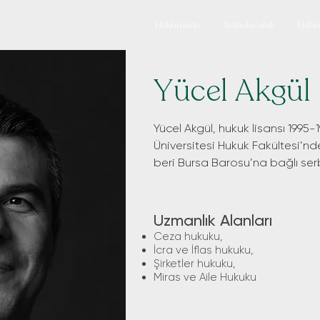
Hakkımızda
Arabuluculuk
Ekibi
Yücel Akgül
Yücel Akgül, hukuk lisansı 1995-
Üniversitesi Hukuk Fakültesi’n
beri Bursa Barosu’na bağlı ser
Uzmanlık Alanları
Ceza hukuku,
İcra ve İflas hukuku,
Şirketler hukuku,
Miras ve Aile Hukuku